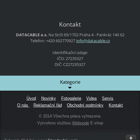
Kontakt
DATACABLE a.s.
Na Strži 65/1702
Praha 4 - Pankrác
140 62
Telefon: +420 602770927
info@dat
acable.c
z
Identifikační údaje:
IČO: 27235327
DIČ: CZ27235327
Kategorie
Úvod
Novinky
Fotogalerie
Videa
Servis
O nás
Reklamační řád
Obchodní podmínky
Kontakt
© 2014 Všechna práva vyhrazena.
Vytvořeno službou
Webnode
E-shop