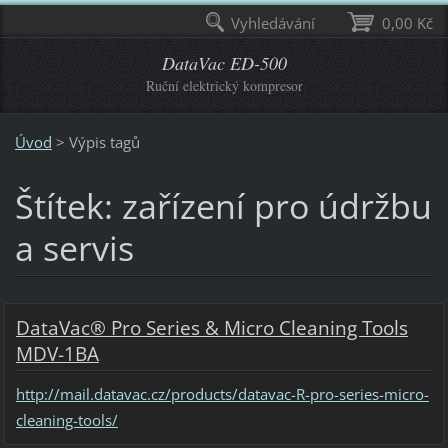
Vyhledávání
0,00 Kč
DataVac ED-500
Ruční elektrický kompresor
Úvod
>
Výpis tagů
Štítek: zařízení pro údržbu
a servis
DataVac® Pro Series & Micro Cleaning Tools
MDV-1BA
http://mail.datavac.cz/products/datavac-R-pro-series-micro-
cleaning-tools/