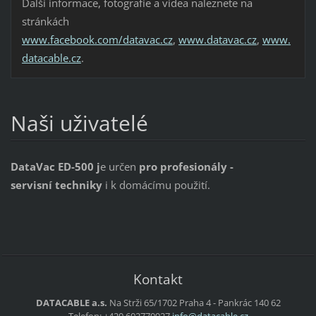
Další informace, fotografie a videa naleznete na
stránkách
www.facebook.com/datavac.cz
,
www.datavac.cz
,
www.
datacable.cz
.
Naši uživatelé
DataVac ED-500 j
e určen
pro profesionály -
servisní
techniky
i
k domácímu použití
.
Kontakt
DATACABLE a.s.
Na Strži 65/1702
Praha 4 - Pankrác
140 62