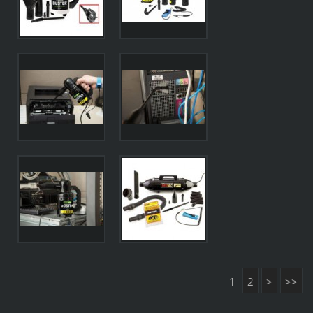
1
2
>
>>