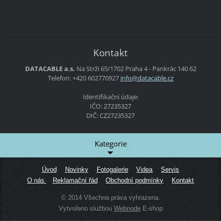
Kontakt
DATACABLE a.s.
Na Strži 65/1702
Praha 4 - Pankrác
140 62
Telefon: +420 602770927
info@dat
acable.c
z
Identifikační údaje:
IČO: 27235327
DIČ: CZ27235327
Kategorie
Úvod
Novinky
Fotogalerie
Videa
Servis
O nás
Reklamační řád
Obchodní podmínky
Kontakt
© 2014 Všechna práva vyhrazena.
Vytvořeno službou
Webnode
E-shop