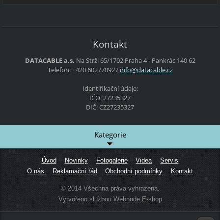
Kontakt
DATACABLE a.s.
Na Strži 65/1702
Praha 4 - Pankrác
140 62
Telefon: +420 602770927
info@dat
acable.c
z
Identifikační údaje:
IČO: 27235327
DIČ: CZ27235327
Kategorie
Úvod
Novinky
Fotogalerie
Videa
Servis
O nás
Reklamační řád
Obchodní podmínky
Kontakt
© 2014 Všechna práva vyhrazena.
Vytvořeno službou
Webnode
E-shop